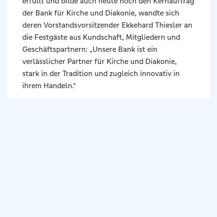
erfüllt und bilde auch heute noch den Kernauftrag
der Bank für Kirche und Diakonie, wandte sich
deren Vorstandsvorsitzender Ekkehard Thiesler an
die Festgäste aus Kundschaft, Mitgliedern und
Geschäftspartnern: „Unsere Bank ist ein
verlässlicher Partner für Kirche und Diakonie,
stark in der Tradition und zugleich innovativ in
ihrem Handeln.“
Ein wichtiger Aspekt ihres erfolgreichen Wirkens
sei nach wie vor ihre Rechtsform als
Genossenschaft. „Wir sind unseren Mitgliedern
und Kunden aus Kirche und Diakonie verpflichtet,
nicht anonymen Investoren. Unser Handeln basiert
auf demokratischen Werten und wir nehmen
Verantwortung ernst“, so Thiesler.
Die christlichen Werte, die das tägliche Handeln
der derzeit rund 270 Mitarbeitenden KD-Bank